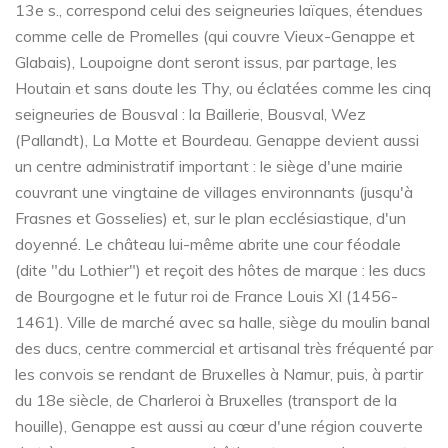
13e s., correspond celui des seigneuries laïques, étendues
comme celle de Promelles (qui couvre Vieux-Genappe et
Glabais), Loupoigne dont seront issus, par partage, les
Houtain et sans doute les Thy, ou éclatées comme les cinq
seigneuries de Bousval : la Baillerie, Bousval, Wez
(Pallandt), La Motte et Bourdeau. Genappe devient aussi
un centre administratif important : le siège d'une mairie
couvrant une vingtaine de villages environnants (jusqu'à
Frasnes et Gosselies) et, sur le plan ecclésiastique, d'un
doyenné. Le château lui-même abrite une cour féodale
(dite "du Lothier") et reçoit des hôtes de marque : les ducs
de Bourgogne et le futur roi de France Louis XI (1456-
1461). Ville de marché avec sa halle, siège du moulin banal
des ducs, centre commercial et artisanal très fréquenté par
les convois se rendant de Bruxelles à Namur, puis, à partir
du 18e siècle, de Charleroi à Bruxelles (transport de la
houille), Genappe est aussi au cœur d'une région couverte