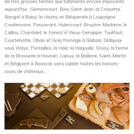
de très grosses fermes aux bâtiments encore imposants
aujourd'hui : Gémioncourt, Bois-Saint-Jean, la Croisette,
Bongré à Baisy; le Hazoy et Biéquenée à Loupoigne;
Courlemoine, Passavant, Hulencourt, Bruyère-Madame, le
Caillou, Chantelet, le Foriest à Vieux-Genappe; Toulifaut,
Courtebotte, Obais et Gras fromage à Glabais; Glabjoux
sous Ways; Pontailles, la Haie, la Hagoulle, Stoisy, la ferme
de la Brasserie à Houtain; Laloux, la Baillerie, Saint-Martin
et Bégipont à Bousval, sans oublier toutes les basses-
cours de châteaux…